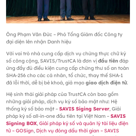
Ông Phạm Văn Đức – Phó Tổng Giám đốc Công ty
đại diện lên nhận Danh hiệu
Với vai trò nhà cung cấp dịch vụ chứng thực chữ ký
số công cộng, SAVIS/TrustCA là đơn vị
đầu tiên
đáp
ứng đầy đủ điều kiện cung cấp chứng thư số an toàn
SHA-256 cho các cá nhân, tổ chức, thay thế SHA-1
đã lỗi thời, dễ bị bẻ khoá, giả mạo
giao dịch điện tử
.
Hệ sinh thái giải pháp của TrustCA còn bao gồm
những giải pháp, dịch vụ ký số bảo mật như: Hệ
thống ký số bảo mật –
SAVIS Siging Server
, Giải
pháp ký số all-in-one đầu tiên tại Việt Nam –
SAVIS
Signing BOX
,
Giải pháp ký số và quản lý tài liệu điện
tử – GOSign
,
Dịch vụ đóng dấu thời gian – SAVIS