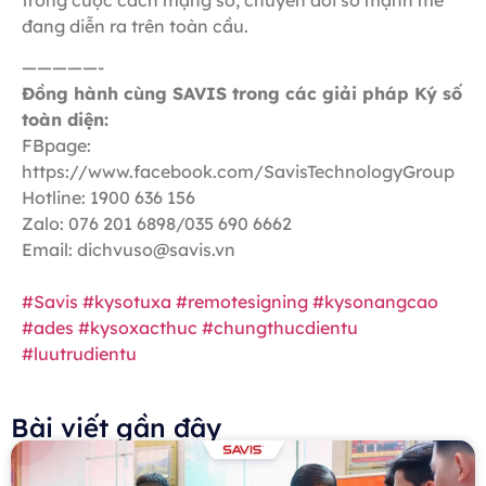
đang diễn ra trên toàn cầu.
—————-
Đồng hành cùng SAVIS trong các giải pháp Ký số
toàn diện:
FBpage:
https://www.facebook.com/SavisTechnologyGroup
Hotline: 1900 636 156
Zalo: 076 201 6898/035 690 6662
Email: dichvuso@savis.vn
#Savis
#kysotuxa
#remotesigning
#kysonangcao
#ades
#kysoxacthuc
#chungthucdientu
#luutrudientu
Bài viết gần đây