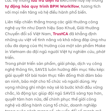
các hệ thống
lưu trữ điện tử
eArchive hay hệ thống
tự động hóa quy trình
BPM Worklfow
, tương tích
với mọi nền tảng và hệ điều hành phổ biến.
Liên tiếp chiến thắng trong các giải thưởng công
nghệ uy tín như Danh hiệu Sao Khuê, Giải thưởng
Chuyển đổi số Việt Nam,
TrustCA
đã khẳng định
những ưu việt về tính năng và khả năng đáp ứng nhu
cầu đa dạng của thị trường của một sản phẩm Make
in Vietnam do đội ngũ người Việt tự nghiên cứu, phát
triển.
Trong phát triển sản phẩm, giải pháp, dịch vụ công
nghệ thông tin, SAVIS luôn hướng đến mục tiêu kép:
giải quyết tốt bài toán thực tiễn đồng thời đảm bảo
an ninh, bảo mật cho tổ chức và người dùng. Hy
vọng những ghi nhận này sẽ là bước khởi đầu vững
chắc, là động lực giúp đội ngũ SAVIS sáng tạo hơn,
quyết tâm hơn nữa, để chinh phục thế giới công
nghệ và đồng hành cùng tổ chức, doanh nghiệp
trong cuộc cách mạng số, chuyển đổi số mạnh mẽ