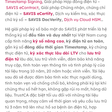
Timestamp Signing
, Giải pháp Hợp đồng điện tử –
SAVIS eContract
,
Giải pháp Chứng nhận, chứng chỉ
điện tử
–
SAVIS eCertify
,
Dịch vụ kiểm tra, xác thực
chữ ký số
– SAVIS DocVerify,
Dịch vụ Cloud HSM
…
Hệ giải pháp ký số bảo mật do SAVIS phát triển là hệ
thống ký số
đầu tiên và duy nhất
tại Việt Nam cung
cấp tính năng
ký số nâng cao
,
ký điện tử an toàn
,
gắn ký số
đóng dấu thời gian Timestamp
, ký chứng
thực điện tử,
k
ý xác thực lâu dài LTV
cho
lưu trữ
điện tử
lâu dài, lưu trữ vĩnh viễn, đảm bảo khả năng
truy cập, tính toàn vẹn thông tin và tính pháp lý của
tài liệu trong 10 năm, 20 năm hoặc vĩnh viễn. Tài liệu
sau đó sẽ được đảm bảo tính xác thực người dùng,
tính toàn vẹn và chống chối bỏ, không phải ký lại khi
chứng thư số hết hạn, không gặp rủi ro mất, hỏng dữ
liệu. TrustCA đặc biệt tối ưu đối với những tài liệu
quan trọng, nhạy cảm về thời gian và yêu cầu lưu trữ
từ 3 năm trở lên như: hồ sơ bệnh án điện tử, hợp