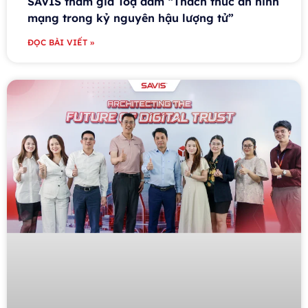
SAVIS tham gia Toạ đàm “Thách thức an ninh
mạng trong kỷ nguyên hậu lượng tử”
ĐỌC BÀI VIẾT »