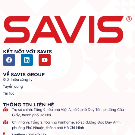
KẾT NỐI VỚI SAVIS
VỀ SAVIS GROUP
Giới thiệu công ty
Tuyển dụng
Tin tức
THÔNG TIN LIÊN HỆ
Trụ sở chính: Tầng 9, tòa nhà Việt Á, số 9 phố Duy Tân, phường Cầu
Giấy, thành phố Hà Nội
Chi nhánh: Tầng 2, tòa nhà Winhome, số 25 đường Đào Duy Anh,
phường Phú Nhuận, thành phố Hồ Chí Minh
Hotline: 1900 636156