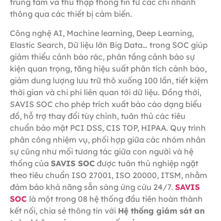
trung tâm và thu thập thông tin từ các chi nhánh
thông qua các thiết bị cảm biến.
Công nghệ AI, Machine learning, Deep Learning,
Elastic Search, Dữ liệu lớn Big Data… trong SOC giúp
giảm thiểu cảnh báo rác, phân tầng cảnh báo sự
kiện quan trọng, tăng hiệu suất phân tích cảnh báo,
giảm dung lượng lưu trữ thô xuống 100 lần, tiết kiệm
thời gian và chi phí liên quan tới dữ liệu. Đồng thời,
SAVIS SOC cho phép trích xuất báo cáo dạng biểu
đồ, hỗ trợ thay đổi tùy chỉnh, tuân thủ các tiêu
chuẩn bảo mật PCI DSS, CIS TOP, HIPAA. Quy trình
phân công nhiệm vụ, phối hợp giữa các nhóm nhân
sự cũng như mối tương tác giữa con người và hệ
thống của
SAVIS SOC
được tuân thủ nghiệp ngặt
theo tiêu chuẩn ISO 27001, ISO 20000, ITSM, nhằm
đảm bảo khả năng sẵn sàng ứng cứu 24/7.
SAVIS
SOC
là một trong 08 hệ thống đầu tiên hoàn thành
kết nối, chia sẻ thông tin với
Hệ thống giám sát an