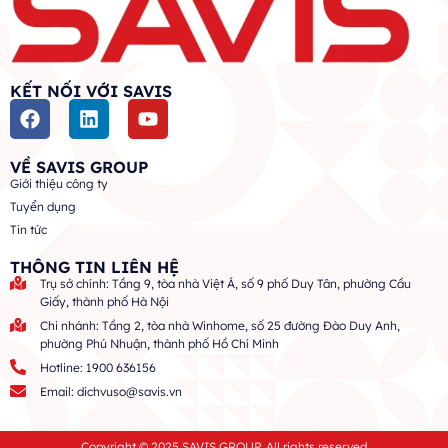
KẾT NỐI VỚI SAVIS
VỀ SAVIS GROUP
Giới thiệu công ty
Tuyển dụng
Tin tức
THÔNG TIN LIÊN HỆ
Trụ sở chính: Tầng 9, tòa nhà Việt Á, số 9 phố Duy Tân, phường Cầu
Giấy, thành phố Hà Nội
Chi nhánh: Tầng 2, tòa nhà Winhome, số 25 đường Đào Duy Anh,
phường Phú Nhuận, thành phố Hồ Chí Minh
Hotline: 1900 636156
Email: dichvuso@savis.vn
Copyright © 2025 SAVIS GROUP. All rights reserved