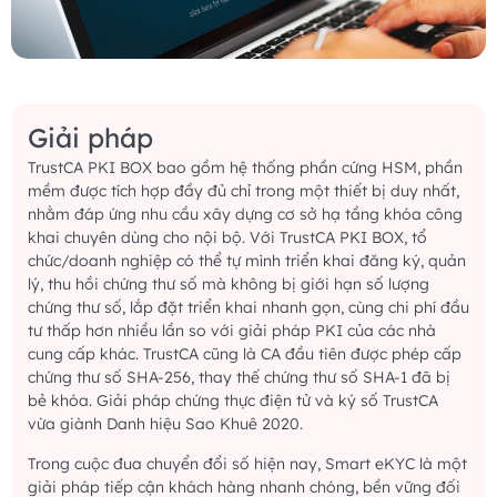
Giải pháp
TrustCA PKI BOX bao gồm hệ thống phần cứng HSM, phần
mềm được tích hợp đầy đủ chỉ trong một thiết bị duy nhất,
nhằm đáp ứng nhu cầu xây dựng cơ sở hạ tầng khóa công
khai chuyên dùng cho nội bộ. Với TrustCA PKI BOX, tổ
chức/doanh nghiệp có thể tự mình triển khai đăng ký, quản
lý, thu hồi chứng thư số mà không bị giới hạn số lượng
chứng thư số, lắp đặt triển khai nhanh gọn, cùng chi phí đầu
tư thấp hơn nhiều lần so với giải pháp PKI của các nhà
cung cấp khác. TrustCA cũng là CA đầu tiên được phép cấp
chứng thư số SHA-256, thay thế chứng thư số SHA-1 đã bị
bẻ khóa. Giải pháp chứng thực điện tử và ký số TrustCA
vừa giành Danh hiệu Sao Khuê 2020.
Trong cuộc đua chuyển đổi số hiện nay, Smart eKYC là một
giải pháp tiếp cận khách hàng nhanh chóng, bền vững đối