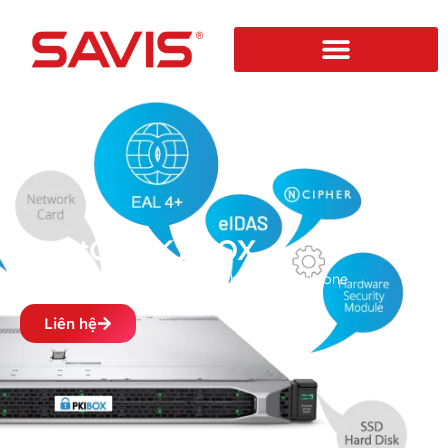
TrustCA PKI BOX
Giải pháp hạ tầng khoá công khai PKI all-in-one
Liên hệ