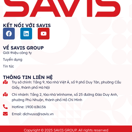
KẾT NỐI VỚI SAVIS
VỀ SAVIS GROUP
Giới thiệu công ty
Tuyển dụng
Tin tức
THÔNG TIN LIÊN HỆ
Trụ sở chính: Tầng 9, tòa nhà Việt Á, số 9 phố Duy Tân, phường Cầu
Giấy, thành phố Hà Nội
Chi nhánh: Tầng 2, tòa nhà Winhome, số 25 đường Đào Duy Anh,
phường Phú Nhuận, thành phố Hồ Chí Minh
Hotline: 1900 636156
Email: dichvuso@savis.vn
Copyright © 2025 SAVIS GROUP. All rights reserved