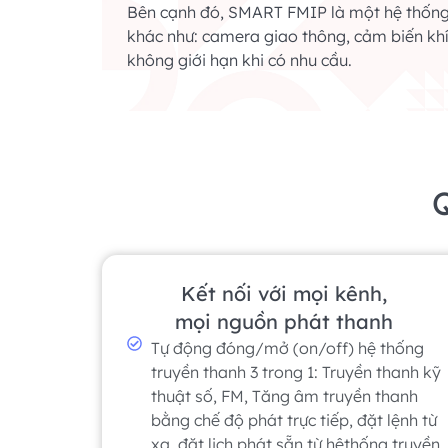
Bên cạnh đó, SMART FMIP là một hệ thống 
khác như: camera giao thông, cảm biến kh
không giới hạn khi có nhu cầu.
Q
Kết nối với mọi kênh,
mọi nguồn phát thanh
Tự động đóng/mở (on/off) hệ thống
truyền thanh 3 trong 1: Truyền thanh kỹ
thuật số, FM, Tăng âm truyền thanh
bằng chế độ phát trực tiếp, đặt lệnh từ
xa, đặt lịch phát sẵn từ hệthống truyền