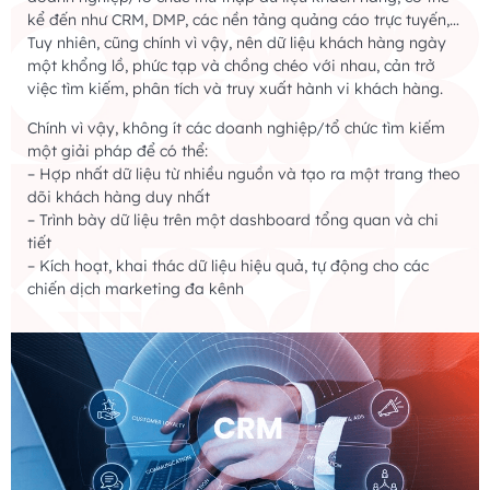
kể đến như CRM, DMP, các nền tảng quảng cáo trực tuyến,…
Tuy nhiên, cũng chính vì vậy, nên dữ liệu khách hàng ngày
một khổng lồ, phức tạp và chồng chéo với nhau, cản trở
việc tìm kiếm, phân tích và truy xuất hành vi khách hàng.
Chính vì vậy, không ít các doanh nghiệp/tổ chức tìm kiếm
một giải pháp để có thể:
– Hợp nhất dữ liệu từ nhiều nguồn và tạo ra một trang theo
dõi khách hàng duy nhất
– Trình bày dữ liệu trên một dashboard tổng quan và chi
tiết
– Kích hoạt, khai thác dữ liệu hiệu quả, tự động cho các
chiến dịch marketing đa kênh