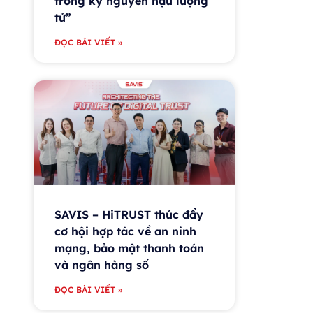
trong kỷ nguyên hậu lượng
tử”
ĐỌC BÀI VIẾT »
SAVIS – HiTRUST thúc đẩy
cơ hội hợp tác về an ninh
mạng, bảo mật thanh toán
và ngân hàng số
ĐỌC BÀI VIẾT »