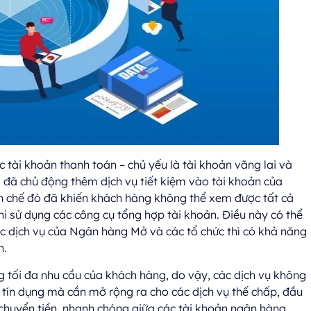
ác tài khoản thanh toán – chủ yếu là tài khoản vãng lai và
 đã chủ động thêm dịch vụ tiết kiệm vào tài khoản của
ạn chế đó đã khiến khách hàng không thể xem được tất cả
hi sử dụng các công cụ tổng hợp tài khoản. Điều này có thể
 dịch vụ của Ngân hàng Mở và các tổ chức thì có khả năng
h.
tối đa nhu cầu của khách hàng, do vậy, các dịch vụ không
y tín dụng mà cần mở rộng ra cho các dịch vụ thế chấp, đầu
chuyển tiền nhanh chóng giữa các tài khoản ngân hàng,