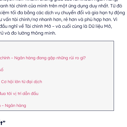
ranh tài chính của mình trên một ứng dụng duy nhất. Từ đó
kiệm tối đa bằng các dịch vụ chuyển đổi và gia hạn tự động
ư vấn tài chính/nợ nhanh hơn, rẻ hơn và phù hợp hơn. Vì
u nghĩ về Tài chính Mở – và cuối cùng là Dữ liệu Mở,
tử và đo lường thông minh.
 chính – Ngân hàng đang gặp những rủi ro gì?
số
Cơ hội lớn từ đại dịch
a tới vị trí dẫn đầu
nh – Ngân hàng
t”