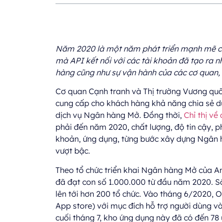
Năm 2020 là một năm phát triển mạnh mẽ của
mà API kết nối với các tài khoản đã tạo ra nh
hàng cũng như sự vận hành của các cơ quan, t
Cơ quan Cạnh tranh và Thị trường Vương qu
cung cấp cho khách hàng khả năng chia sẻ dữ
dịch vụ Ngân hàng Mở. Đồng thời,
Chỉ thị về
phải đến năm 2020, chất lượng, độ tin cậy, p
khoản, ứng dụng, từng bước xây dựng Ngân h
vượt bậc.
Theo tổ chức triển khai Ngân hàng Mở của A
đã đạt con số 1.000.000 từ đầu năm 2020. S
lên tới hơn 200 tổ chức. Vào tháng 6/2020,
App store) với mục đích hỗ trợ người dùng v
cuối tháng 7, kho ứng dụng này đã có đến 78