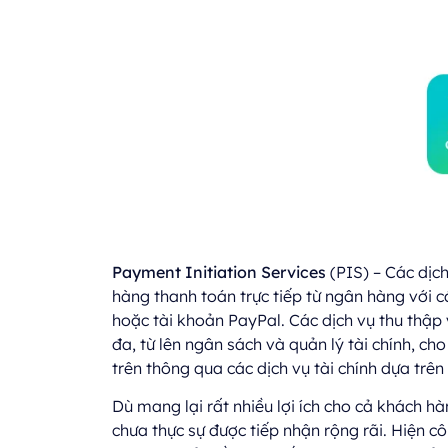
Payment Initiation Services
(PIS) – Các dịc
hàng thanh toán trực tiếp từ ngân hàng với 
hoặc tài khoản PayPal. Các dịch vụ thu thập v
đa, từ lên ngân sách và quản lý tài chính, ch
trên thông qua các dịch vụ tài chính dựa trê
Dù mang lại rất nhiều lợi ích cho cả khách 
chưa thực sự được tiếp nhận rộng rãi. Hiện 