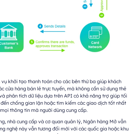
h vụ khởi tạo thanh toán cho các bên thứ ba giúp khách
các cửa hàng bán lẻ trực tuyến, mà không cần sử dụng thẻ
à phân tích dữ liệu dựa trên API có khả năng trợ giúp tối
o đến chống gian lận hoặc tìm kiếm các giao dịch tốt nhất
n mọi thông tin mà người dùng cung cấp.
hàng, nhà cung cấp và cơ quan quản lý, Ngân hàng Mở vẫn
công nghệ này vẫn tương đối mới với các quốc gia hoặc khu