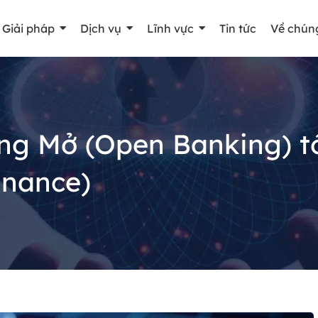
Giải pháp
Dịch vụ
Lĩnh vực
Tin tức
Về chúng
g Mở (Open Banking) tới
inance)