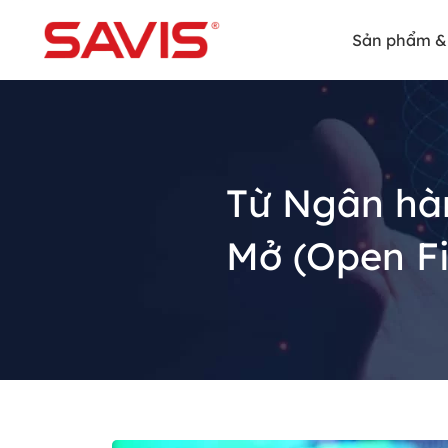
Sản phẩm & 
Từ Ngân hàn
Mở (Open F