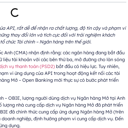
 API, rất dễ để nhận ra chất lượng, độ tin cậy và phạm vi
ững thay đổi lớn và tích cực đối với trải nghiệm khách
ổ chức Tài chính – Ngân hàng trên thế giới.
ốc Anh (CMA) nhận định rằng: các ngân hàng đang bắt đầu
 liệu tài khoản với các bên thứ ba, mở đường cho làn sóng
 dịch vụ thanh toán (PSD2)
bắt đầu có hiệu lực. Tuy nhiên,
hạm vi ứng dụng của API trong hoạt động kết nối các tài
àng Mở – Open Banking mới thực sự có bước phát triển
nh – OBIE, lượng người dùng dịch vụ Ngân hàng Mở tại Anh
ố lượng nhà cung cấp dịch vụ Ngân hàng Mở đã phát triển
 OBIE đã chính thức cung cấp ứng dụng Ngân hàng Mở (trên
à doanh nghiệp, định hướng phạm vi cung cấp dịch vụ. Đến
 ứng dụng.