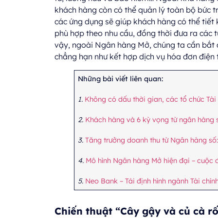
khách hàng còn có thể quản lý toàn bộ bức t
các ứng dụng sẽ giúp khách hàng có thể tiết 
phù hợp theo nhu cầu, đồng thời đưa ra các t
vậy, ngoài Ngân hàng Mở, chúng ta cần bắt đầ
chẳng hạn như kết hợp dịch vụ hóa đơn điện 
Những bài viết liên quan:
1.
Không có dấu thời gian, các tổ chức Tài
2.
Khách hàng và 6 kỳ vọng từ ngân hàng 
3.
Tăng trưởng doanh thu từ Ngân hàng số: 
4.
Mô hình Ngân hàng Mở hiện đại – cuộc đu
5.
Neo Bank – Tái định hình ngành Tài chí
Chiến thuật “Cây gậy và củ cà rố