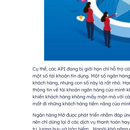
Cụ thể, các API đang bị giới hạn chỉ hỗ trợ c
một số tài khoản tín dụng. Một số ngân hàng
khách hàng, nhưng con số này là rất nhỏ. H
thông tin về tài khoản ngân hàng của mình k
khiến khách hàng không mấy mặn mà với các
mất đi những khách hàng tiềm năng của mìn
Ngân hàng Mở được phát triển nhằm đáp ứng 
nên chỉ dừng lại ở các dịch vụ thanh toán ha
tư, lương hưu và bảo hiểm… Ngoài khả năng 