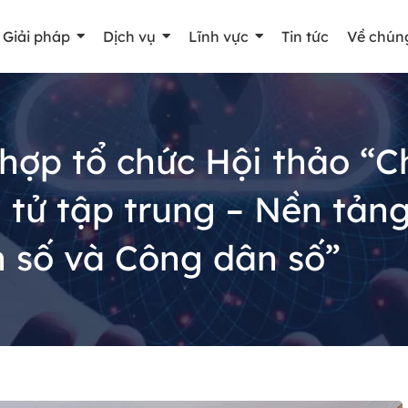
Giải pháp
Dịch vụ
Lĩnh vực
Tin tức
Về chúng
hợp tổ chức Hội thảo “C
n tử tập trung – Nền tản
 số và Công dân số”