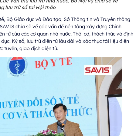
ục Văn thư lưu trữ nhà nước, Bộ Nội vụ chia sẻ về
 lưu trữ số tai Hội thảo
Y tế, Bộ Giáo dục và Đào tạo, Sở Thông tin và Truyền thông
SAVIS chia sẻ về các vấn đề nền tảng xây dựng Chính
iện tử của các cơ quan nhà nước; Thời cơ, thách thức và định
ục; Ký số, lưu trữ điện tử lâu dài và xác thực tài liệu điện
c tuyến, giao dịch điện tử.