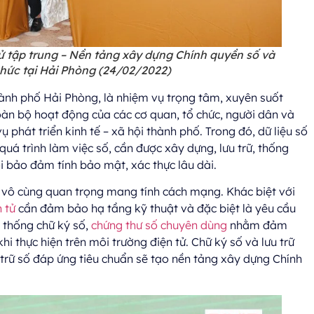
tử tập trung – Nền tảng xây dựng Chính quyền số và
chức tại Hải Phòng (24/02/2022
)
hành phố Hải Phòng, là nhiệm vụ trọng tâm, xuyên suốt
oàn bộ hoạt động của các cơ quan, tổ chức, người dân và
phát triển kinh tế – xã hội thành phố. Trong đó, dữ liệu số
quá trình làm việc số, cần được xây dựng, lưu trữ, thống
ời bảo đảm tính bảo mật, xác thực lâu dài.
i vô cùng quan trọng mang tính cách mạng. Khác biệt với
 tử
cần đảm bảo hạ tầng kỹ thuật và đặc biệt là yêu cầu
 thống chữ ký số,
chứng thư số chuyên dùng
nhằm đảm
hi thực hiện trên môi trường điện tử. Chữ ký số và lưu trữ
u trữ số đáp ứng tiêu chuẩn sẽ tạo nền tảng xây dựng Chính