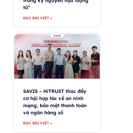
trong kỷ nguyên hậu lượng
tử”
ĐỌC BÀI VIẾT »
SAVIS – HiTRUST thúc đẩy
cơ hội hợp tác về an ninh
mạng, bảo mật thanh toán
và ngân hàng số
ĐỌC BÀI VIẾT »