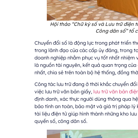
Hội thảo “Chữ ký số và Lưu trữ điện 
Công dân số” tổ 
Chuyển đổi số là động lực trong phát triển t
trong lãnh đạo của các cấp ủy đảng, trong t
doanh nghiệp nhằm phục vụ tốt nhất nhiệm vụ 
là nguồn tài nguyên, kết quả quan trọng của 
nhất, chia sẻ trên toàn bộ hệ thống, đồng th
Công tác lưu trữ đang ở thời khắc chuyển đổ
việc lưu trữ văn bản giấy,
lưu trữ văn bản điện
định danh, xác thực người dùng thông qua hệ
bảo tính an toàn, bảo mật và giá trị pháp lý k
tài liệu điện tử giúp hình thành những kho lư
quyền số, công dân số.