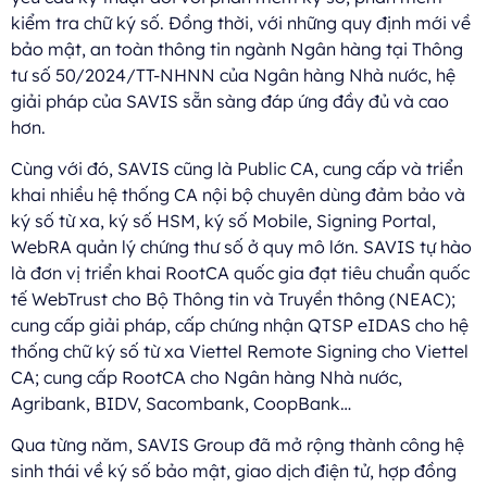
kiểm tra chữ ký số. Đồng thời, với những quy định mới về
bảo mật, an toàn thông tin ngành Ngân hàng tại Thông
tư số 50/2024/TT-NHNN của Ngân hàng Nhà nước, hệ
giải pháp của SAVIS sẵn sàng đáp ứng đầy đủ và cao
hơn.
Cùng với đó, SAVIS cũng là Public CA, cung cấp và triển
khai nhiều hệ thống CA nội bộ chuyên dùng đảm bảo và
ký số từ xa, ký số HSM, ký số Mobile, Signing Portal,
WebRA quản lý chứng thư số ở quy mô lớn. SAVIS tự hào
là đơn vị triển khai RootCA quốc gia đạt tiêu chuẩn quốc
tế WebTrust cho Bộ Thông tin và Truyền thông (NEAC);
cung cấp giải pháp, cấp chứng nhận QTSP eIDAS cho hệ
thống chữ ký số từ xa Viettel Remote Signing cho Viettel
CA; cung cấp RootCA cho Ngân hàng Nhà nước,
Agribank, BIDV, Sacombank, CoopBank…
Qua từng năm, SAVIS Group đã mở rộng thành công hệ
sinh thái về ký số bảo mật, giao dịch điện tử, hợp đồng