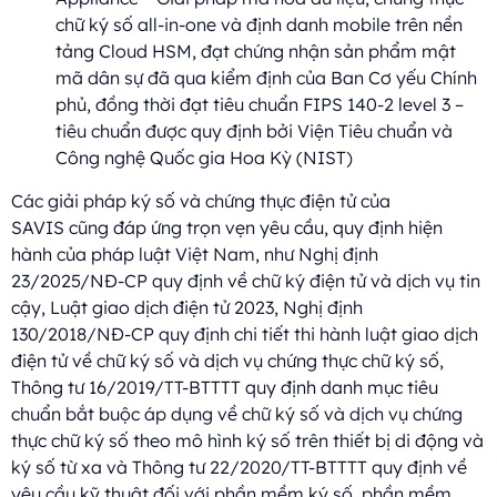
chữ ký số all-in-one và định danh mobile trên nền
tảng Cloud HSM, đạt chứng nhận sản phẩm mật
mã dân sự đã qua kiểm định của Ban Cơ yếu Chính
phủ, đồng thời đạt tiêu chuẩn FIPS 140-2 level 3 –
tiêu chuẩn được quy định bởi Viện Tiêu chuẩn và
Công nghệ Quốc gia Hoa Kỳ (NIST)
Các giải pháp ký số và chứng thực điện tử của
SAVIS cũng đáp ứng trọn vẹn yêu cầu, quy định hiện
hành của pháp luật Việt Nam, như Nghị định
23/2025/NĐ-CP quy định về chữ ký điện tử và dịch vụ tin
cậy, Luật giao dịch điện tử 2023, Nghị định
130/2018/NĐ-CP quy định chi tiết thi hành luật giao dịch
điện tử về chữ ký số và dịch vụ chứng thực chữ ký số,
Thông tư 16/2019/TT-BTTTT quy định danh mục tiêu
chuẩn bắt buộc áp dụng về chữ ký số và dịch vụ chứng
thực chữ ký số theo mô hình ký số trên thiết bị di động và
ký số từ xa và Thông tư 22/2020/TT-BTTTT quy định về
yêu cầu kỹ thuật đối với phần mềm ký số, phần mềm