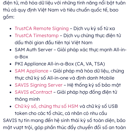
điện tử, mã hóa dữ liệu với những tính năng nổi bật tuân
thủ cả quy định Việt Nam và tiêu chuẩn quốc tế, bao
gồm:
TrustCA Remote Signing
– Dịch vụ ký số từ xa
TrustCA Timestamp
– Dịch vụ chứng thực điện tử
dấu thời gian đầu tiên tại Việt Nam
SAM Auth Server – Giải pháp xác thực mạnh All-in-
a-Box
PKI Appliance All-in-a-Box (CA, VA, TSA)
SAM Appliance
– Giải pháp mã hóa dữ liệu, chứng
thực chữ ký số All-in-one và định danh Mobile
SAVIS Signing Server
– Hệ thống ký số bảo mật
SAVIS eContract
– Giải pháp hợp đồng điện tử
thông minh
Chữ ký số, chứng thư số HSM
và chữ ký số USB
token cho các tổ chức, cá nhân có nhu cầu
SAVIS tự tin mang đến hệ sinh thái ký số toàn diện, bảo
mật vượt trội, góp phần thúc đẩy chuyển đổi số an toàn