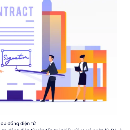
 hợp
đồng
điện
tử