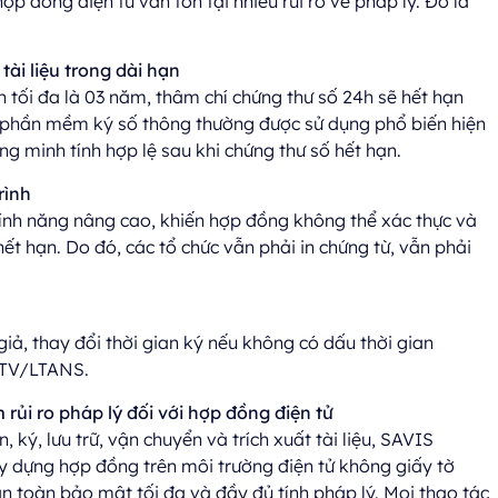
ợp đồng điện tử vẫn tồn tại nhiều rủi ro về pháp lý. Đó là
ài liệu trong dài hạn
n tối đa là 03 năm, thâm chí chứng thư số 24h sẽ hết hạn
 phần mềm ký số thông thường được sử dụng phổ biến hiện
g minh tính hợp lệ sau khi chứng thư số hết hạn.
rình
nh năng nâng cao, khiến hợp đồng không thể xác thực và
ết hạn. Do đó, các tổ chức vẫn phải in chứng từ, vẫn phải
iả, thay đổi thời gian ký nếu không có dấu thời gian
 LTV/LTANS.
 rủi ro pháp lý
đối
với hợp
đồng
điện
tử
 ký, lưu trữ, vận chuyển và trích xuất tài liệu, SAVIS
y dựng hợp đồng trên môi trường điện tử không giấy tờ
n toàn bảo mật tối đa và đầy đủ tính pháp lý. Mọi thao tác