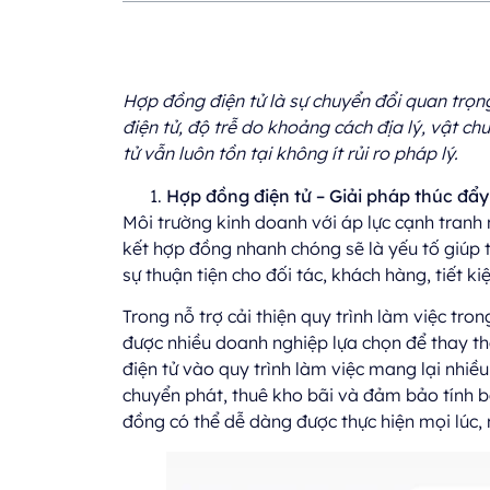
Hợp đồng điện tử là sự chuyển đổi quan trọng
điện tử, độ trễ do khoảng cách địa lý, vật ch
tử vẫn luôn tồn tại không ít rủi ro pháp lý.
Hợp
đồng
điện
tử – Giải pháp thúc
đẩy
Môi trường kinh doanh với áp lực cạnh tranh n
kết hợp đồng nhanh chóng sẽ là yếu tố giúp 
sự thuận tiện cho đối tác, khách hàng, tiết k
Trong nỗ trợ cải thiện quy trình làm việc tro
được nhiều doanh nghiệp lựa chọn để thay t
điện tử vào quy trình làm việc mang lại nhiều 
chuyển phát, thuê kho bãi và đảm bảo tính b
đồng có thể dễ dàng được thực hiện mọi lúc,