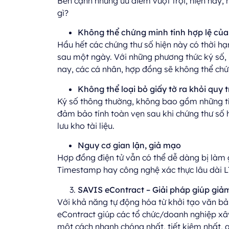
Bên cạnh những ưu điểm vượt trội, hiện nay, h
gì?
Không thể chứng minh tính hợp lệ của t
Hầu hết các chứng thư số hiện này có thời hạ
sau một ngày. Với những phương thức ký số,
nay, các cá nhân, hợp đồng sẽ không thể chứn
Không thể loại bỏ giấy tờ ra khỏi quy t
Ký số thông thường, không bao gồm những tí
đảm bảo tính toàn vẹn sau khi chứng thư số h
lưu kho tài liệu.
Nguy cơ gian lận, giả mạo
Hợp đồng điện tử vẫn có thể dễ dàng bị làm g
Timestamp hay công nghệ xác thực lâu dài
SAVIS eContract – Giải pháp
giúp giảm
Với khả năng tự động hóa từ khởi tạo văn bản,
eContract giúp các tổ chức/doanh nghiệp xâ
một cách nhanh chóng nhất, tiết kiệm nhất, a