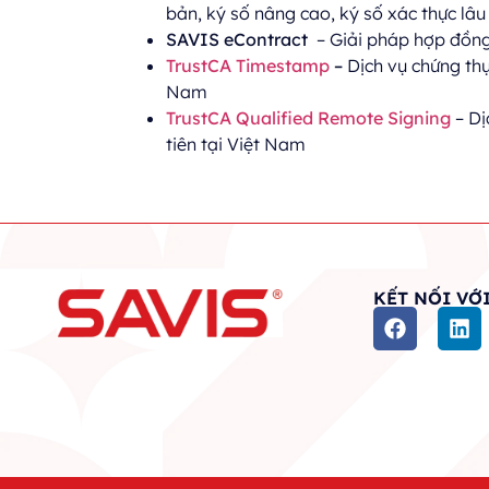
bản, ký số nâng cao, ký số xác thực lâu
SAVIS eContract
– Giải pháp hợp đồng
TrustCA Timestamp
–
Dịch vụ chứng thực
Nam
TrustCA Qualified Remote Signing
– Dị
tiên tại Việt Nam
KẾT NỐI VỚI