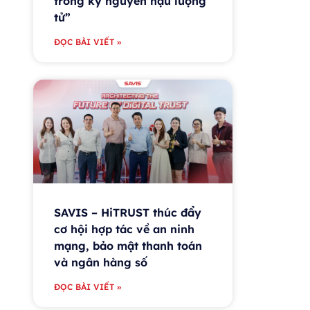
trong kỷ nguyên hậu lượng
tử”
ĐỌC BÀI VIẾT »
SAVIS – HiTRUST thúc đẩy
cơ hội hợp tác về an ninh
mạng, bảo mật thanh toán
và ngân hàng số
ĐỌC BÀI VIẾT »