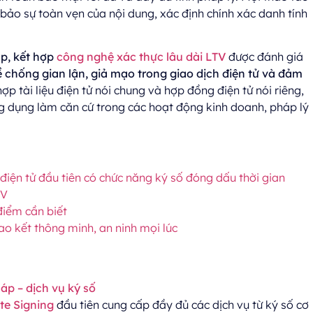
bảo sự toàn vẹn của nội dung, xác định chính xác danh tính
mp, kết hợp
công nghệ xác thực lâu dài LTV
được đánh giá
 chống gian lận, giả mạo trong giao dịch điện tử và đảm
 hợp tài liệu điện tử nói chung và hợp đồng điện tử nói riêng,
g dụng làm căn cứ trong các hoạt động kinh doanh, pháp lý
iện tử đầu tiên có chức năng ký số đóng dấu thời gian
TV
điểm cần biết
o kết thông minh, an ninh mọi lúc
áp – dịch vụ ký số
e Signing
đầu tiên cung cấp đầy đủ các dịch vụ từ ký số cơ