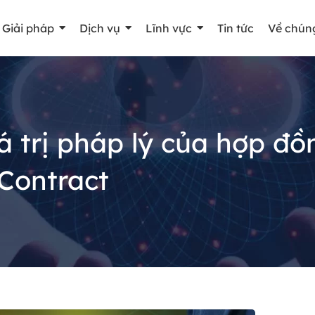
Giải pháp
Dịch vụ
Lĩnh vực
Tin tức
Về chúng
 trị pháp lý của hợp đồ
eContract