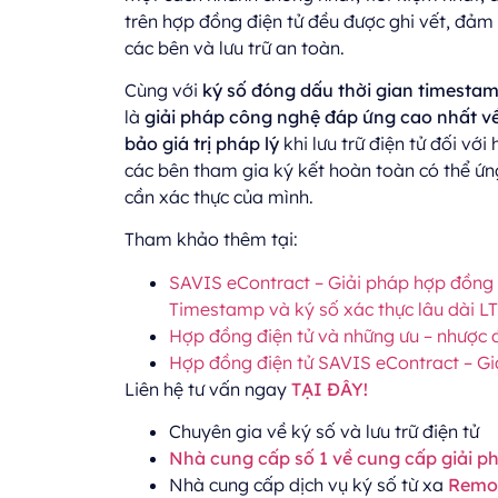
trên hợp đồng điện tử đều được ghi vết, đảm 
các bên và lưu trữ an toàn.
Cùng với
ký số đóng dấu thời gian timesta
là
giải pháp công nghệ đáp ứng cao nhất về
bảo giá trị pháp lý
khi lưu trữ điện tử đối với
các bên tham gia ký kết hoàn toàn có thể ứn
cần xác thực của mình.
Tham khảo thêm tại:
SAVIS eContract – Giải pháp hợp đồng đ
Timestamp và ký số xác thực lâu dài L
Hợp đồng điện tử và những ưu – nhược 
Hợp đồng điện tử SAVIS eContract – Gia
Liên hệ tư vấn ngay
TẠI ĐÂY!
Chuyên gia về ký số và lưu trữ điện tử
Nhà cung cấp số 1 về cung cấp giải ph
Nhà cung cấp dịch vụ ký số từ xa
Remot