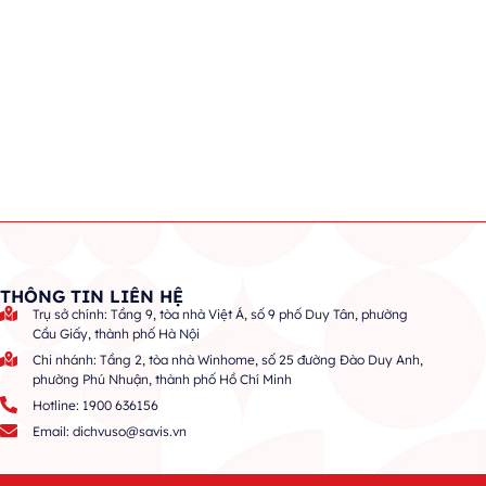
THÔNG TIN LIÊN HỆ
Trụ sở chính: Tầng 9, tòa nhà Việt Á, số 9 phố Duy Tân, phường
Cầu Giấy, thành phố Hà Nội
Chi nhánh: Tầng 2, tòa nhà Winhome, số 25 đường Đào Duy Anh,
phường Phú Nhuận, thành phố Hồ Chí Minh
Hotline: 1900 636156
Email: dichvuso@savis.vn