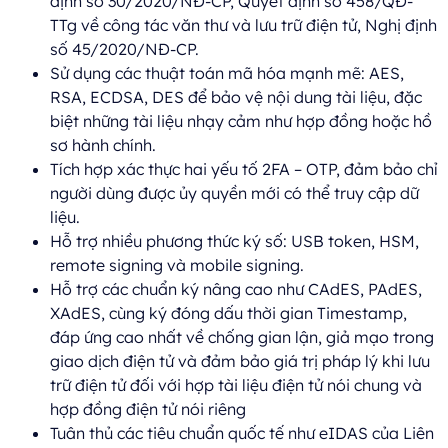
định số 30/2020/NĐ-CP, Quyết định số 458/QĐ-
TTg về công tác văn thư và lưu trữ điện tử, Nghị định
số 45/2020/NĐ-CP.
Sử dụng các thuật toán mã hóa mạnh mẽ: AES,
RSA, ECDSA, DES để bảo vệ nội dung tài liệu, đặc
biệt những tài liệu nhạy cảm như hợp đồng hoặc hồ
sơ hành chính.
Tích hợp xác thực hai yếu tố 2FA – OTP, đảm bảo chỉ
người dùng được ủy quyền mới có thể truy cập dữ
liệu.
Hỗ trợ nhiều phương thức ký số: USB token, HSM,
remote signing và mobile signing.
Hỗ trợ các chuẩn ký nâng cao như CAdES, PAdES,
XAdES, cùng ký đóng dấu thời gian Timestamp,
đáp ứng cao nhất về chống gian lận, giả mạo trong
giao dịch điện tử và đảm bảo giá trị pháp lý khi lưu
trữ điện tử đối với hợp tài liệu điện tử nói chung và
hợp đồng điện tử nói riêng
Tuân thủ các tiêu chuẩn quốc tế như eIDAS của Liên