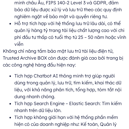
minh châu Âu, FIPS 140-2 Level 3 và GDPR, đảm
bảo dữ liệu được xử lý và lưu trữ theo các quy định
nghiêm ngặt về bảo mật và quyền riêng tư.
Hỗ trợ tích hợp với hệ thống lưu trữ lâu dài, có thể
quản lý hàng tỷ trang tài liệu chất lượng cao với chi
phí đầu tư thấp có tuổi thọ từ 25 – 50 năm hoặc vĩnh
viễn
Không chỉ nâng tầm bảo mật lưu trữ tài liệu điện tử,
Trusted Archive BOX còn được đánh giá cao bởi trang bị
các công nghệ hàng đầu hiện nay:
Tích hợp Chatbot AI thông minh trợ giúp người
dùng trong quản lý, lưu trữ, tìm kiếm, khai thác dữ
liệu, với khả năng phân tích, tổng hợp, tóm tắt nội
dung nhanh chóng.
Tích hợp Search Engine – Elastic Search: Tìm kiếm
nhanh trên dữ liệu lớn.
Tích hợp không giới hạn với hệ thống phần mềm
hiện có của doanh nghiệp như: Kế toán, Quản lý