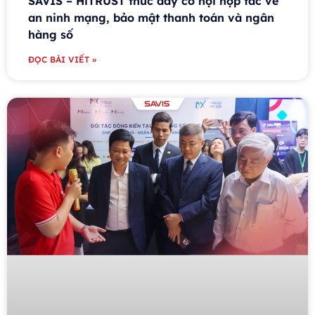
SAVIS – HiTRUST thúc đẩy cơ hội hợp tác về
an ninh mạng, bảo mật thanh toán và ngân
hàng số
ĐỌC BÀI VIẾT »