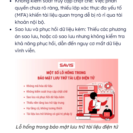
Không kiểm soát truy cập chặt chẽ: Việc phân
quyền chưa rõ ràng, thiếu lớp xác thực đa yếu tố
(MFA) khiến tài liệu quan trọng dễ bị rò rỉ qua tài
khoản nội bộ.
Sao lưu và phục hồi dữ liệu kém: Thiếu các phương
án sao lưu, hoặc có sao lưu nhưng không kiểm tra
khả năng phục hồi, dẫn đến nguy cơ mất dữ liệu
vĩnh viễn.
Lỗ hổng trong bảo mật lưu trữ tài liệu điện tử