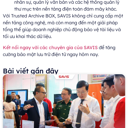
nhân sự, quản lý văn bản và các hệ thống quản lý
thư mục trên nền tảng điện toán đám mây khác.
Với Trusted Archive BOX, SAVIS không chỉ cung cấp một
nền tảng công nghệ, mà còn mang đến một giải pháp
tổng thể giúp doanh nghiệp chủ động bảo vệ tài liệu và
tối ưu khai thác dữ liệu.
Kết nối ngay với các chuyên gia của SAVIS
để tăng
cường bảo mật lưu trữ điện tử ngay hôm nay.
Bài viết gần đây