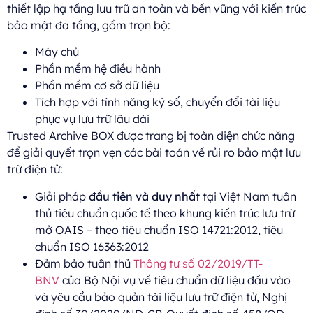
thiết lập hạ tầng lưu trữ an toàn và bền vững với kiến trúc
bảo mật đa tầng, gồm trọn bộ:
Máy chủ
Phần mềm hệ điều hành
Phần mềm cơ sở dữ liệu
Tích hợp với tính năng ký số, chuyển đổi tài liệu
phục vụ lưu trữ lâu dài
Trusted Archive BOX được trang bị toàn diện chức năng
để giải quyết trọn vẹn các bài toán về rủi ro bảo mật lưu
trữ điện tử:
Giải pháp
đầu tiên và duy nhất
tại Việt Nam tuân
thủ tiêu chuẩn quốc tế theo khung kiến trúc lưu trữ
mở OAIS – theo tiêu chuẩn ISO 14721:2012, tiêu
chuẩn ISO 16363:2012
Đảm bảo tuân thủ
Thông tư số 02/2019/TT-
BNV
của Bộ Nội vụ về tiêu chuẩn dữ liệu đầu vào
và yêu cầu bảo quản tài liệu lưu trữ điện tử, Nghị