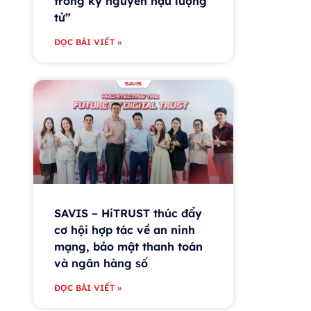
trong kỷ nguyên hậu lượng
tử”
ĐỌC BÀI VIẾT »
SAVIS – HiTRUST thúc đẩy
cơ hội hợp tác về an ninh
mạng, bảo mật thanh toán
và ngân hàng số
ĐỌC BÀI VIẾT »