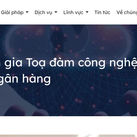
Giải pháp
Dịch vụ
Lĩnh vực
Tin tức
Về chúng
 gia Toạ đàm công nghệ
gân hàng