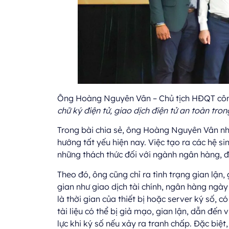
Ông Hoàng Nguyên Vân – Chủ tịch HĐQT công
chữ ký điện tử, giao dịch điện tử an toàn tron
Trong bài chia sẻ, ông Hoàng Nguyên Vân n
hướng tất yếu hiện nay. Việc tạo ra các hệ si
những thách thức đối với ngành ngân hàng, đ
Theo đó, ông cũng chỉ ra tình trạng gian lận,
gian như giao dịch tài chính, ngân hàng ngày 
là thời gian của thiết bị hoặc server ký số, 
tài liệu có thể bị giả mạo, gian lận, dẫn đến
lực khi ký số nếu xảy ra tranh chấp. Đặc biệt