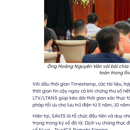
Ông Hoàng Nguyên Vân với bài chia 
toàn trong lĩ
Với dấu thời gian Timestamp, các tài liệu, h
thời gian tin cậy ngay cả khi chứng thư số h
LTV/LTANS giúp kéo dài thời gian xác thực tài
pháp tối ưu cho lưu trữ điện tử 5 năm, 10 nă
Hiện tại, SAVIS là tổ chức đầu tiên và duy n
trọng trong ký số đó là: Dịch vụ chứng thực đ
số từ xa – TrustCA Remote Signing.