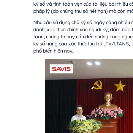
ký số và tính toàn vẹn của tài liệu bởi thiếu 
pháp lý (do chứng thư số hết hạn) mà còn m
Nhu cầu sử dụng chữ ký số ngày càng nhiều đ
danh, xác thực chính xác người ký, đảm bảo t
toán, chúng ta này cần đến những công nghệ 
ký số nâng cao xác thực lưu trữ LTV/LTANS, 
phổ biến hiện nay.