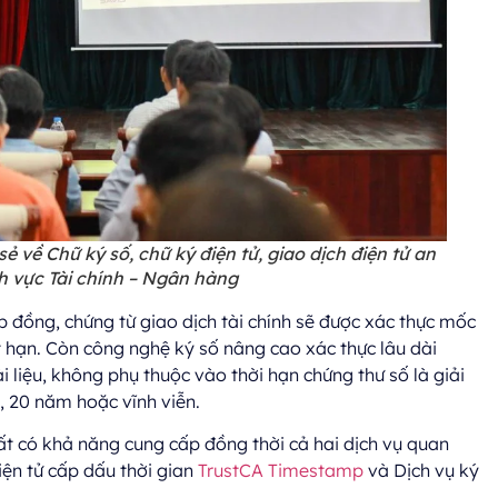
sẻ về
Chữ ký số, chữ ký điện tử, giao dịch điện tử an
nh vực Tài chính – Ngân hàng
ợp đồng, chứng từ giao dịch tài chính sẽ được xác thực mốc
ết hạn. Còn công nghệ ký số nâng cao xác thực lâu dài
 liệu, không phụ thuộc vào thời hạn chứng thư số là giải
m, 20 năm hoặc vĩnh viễn.
hất có khả năng cung cấp đồng thời cả hai dịch vụ quan
iện tử cấp dấu thời gian
TrustCA Timestamp
và Dịch vụ ký