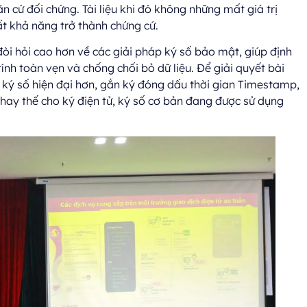
căn cứ đối chứng. Tài liệu khi đó không những mất giá trị
ất khả năng trở thành chứng cứ.
òi hỏi cao hơn về các giải pháp ký số bảo mật, giúp định
ính toàn vẹn và chống chối bỏ dữ liệu. Để giải quyết bài
ký số hiện đại hơn, gắn ký đóng dấu thời gian Timestamp,
thay thế cho ký điện tử, ký số cơ bản đang được sử dụng