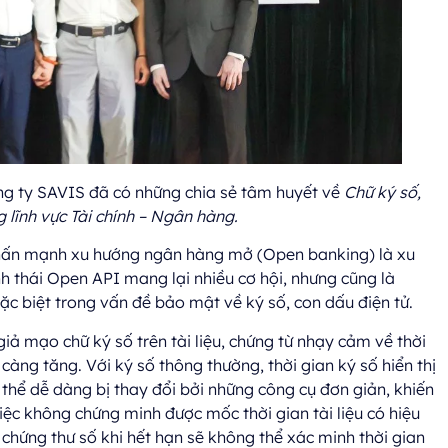
 ty SAVIS đã có những chia sẻ tâm huyết về
Chữ ký số,
g lĩnh vực Tài chính – Ngân hàng.
hấn mạnh xu hướng ngân hàng mở (Open banking) là xu
nh thái Open API mang lại nhiều cơ hội, nhưng cũng là
ặc biệt trong vấn đề bảo mật về ký số, con dấu điện tử.
 giả mạo chữ ký số trên tài liệu, chứng từ nhạy cảm về thời
càng tăng. Với ký số thông thường, thời gian ký số hiển thị
có thể dễ dàng bị thay đổi bởi những công cụ đơn giản, khiến
 việc không chứng minh được mốc thời gian tài liệu có hiệu
, chứng thư số khi hết hạn sẽ không thể xác minh thời gian