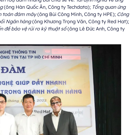
ng
(ông Hàn Quốc Ân, Công ty Techdata);
Tổng quan ứng
ện toán đám mây
(ông Bùi Công Minh, Công ty HPE);
Công
khối Ngân hàng
(ông Khương Trọng Văn, Công ty Red Hat);
n đề bảo vệ rủi ro kỹ thuật số
(ông Lê Đức Anh, Công ty