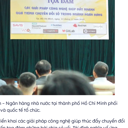
n – Ngân hàng nhà nước tại thành phố Hồ Chí Minh phối
và quốc tế tổ chức.
triển khai các giải pháp công nghệ giúp thúc đẩy chuyển đổi
ến toạ đàm những bài chia sẻ về:
Tái định nghĩa về ứng