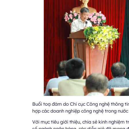
Buổi toạ đàm do Chi cục Công nghệ thông ti
hợp các doanh nghiệp công nghệ trong nước 
Với mục tiêu giới thiệu, chia sẻ kinh nghiệm 
số ngành ngân hàng, các diễn giả đã mang đ