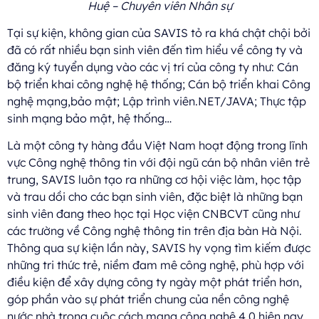
Huệ – Chuyên viên Nhân sự
Tại sự kiện, không gian của SAVIS tỏ ra khá chật chội bởi
đã có rất nhiều bạn sinh viên đến tìm hiểu về công ty và
đăng ký tuyển dụng vào các vị trí của công ty như: Cán
bộ triển khai công nghệ hệ thống; Cán bộ triển khai Công
nghệ mạng,bảo mật; Lập trình viên.NET/JAVA; Thực tập
sinh mạng bảo mật, hệ thống…
Là một công ty hàng đầu Việt Nam hoạt động trong lĩnh
vực Công nghệ thông tin với đội ngũ cán bộ nhân viên trẻ
trung, SAVIS luôn tạo ra những cơ hội việc làm, học tập
và trau dồi cho các bạn sinh viên, đặc biệt là những bạn
sinh viên đang theo học tại Học viện CNBCVT cũng như
các trường về Công nghệ thông tin trên địa bàn Hà Nội.
Thông qua sự kiện lần này, SAVIS hy vọng tìm kiếm được
những tri thức trẻ, niềm đam mê công nghệ, phù hợp với
điều kiện để xây dựng công ty ngày một phát triển hơn,
góp phần vào sự phát triển chung của nền công nghệ
nước nhà trong cuộc cách mạng công nghệ 4.0 hiện nay.