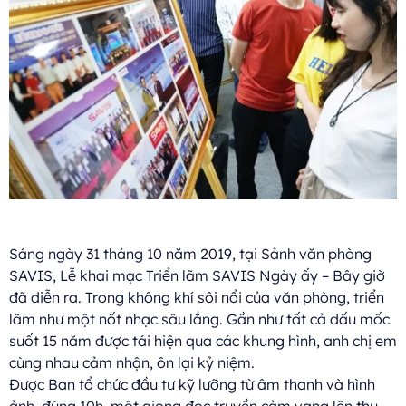
Sáng ngày 31 tháng 10 năm 2019, tại Sảnh văn phòng
SAVIS, Lễ khai mạc Triển lãm SAVIS Ngày ấy – Bây giờ
đã diễn ra. Trong không khí sôi nổi của văn phòng, triển
lãm như một nốt nhạc sâu lắng. Gần như tất cả dấu mốc
suốt 15 năm được tái hiện qua các khung hình, anh chị em
cùng nhau cảm nhận, ôn lại kỷ niệm.
Được Ban tổ chức đầu tư kỹ lưỡng từ âm thanh và hình
ảnh, đúng 10h, một giọng đọc truyền cảm vang lên thu