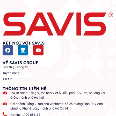
KẾT NỐI VỚI SAVIS
VỀ SAVIS GROUP
Giới thiệu công ty
Tuyển dụng
Tin tức
THÔNG TIN LIÊN HỆ
Trụ sở chính: Tầng 9, tòa nhà Việt Á, số 9 phố Duy Tân, phường Cầu
Giấy, thành phố Hà Nội
Chi nhánh: Tầng 2, tòa nhà Winhome, số 25 đường Đào Duy Anh,
phường Phú Nhuận, thành phố Hồ Chí Minh
Hotline: 1900 636156