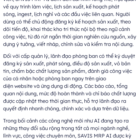
về quy trình làm việc, lịch sản xuất, kế hoạch phát
sóng, ingest, lịch nghỉ và các đầu việc liên quan. Người
dùng có thể chủ động đăng ký kế hoạch sản xuất, theo
dõi tiến độ, khai thác kho tri thức nội bộ theo ngữ cảnh
công việc, từ đó rút ngắn thời gian nghiên cứu nguồn, xây
dựng ý tưởng, viết nháp, chỉnh sửa và kiểm tra nội dung.
Đối với cấp quản lý, lãnh đạo phòng ban có thể ký duyệt
đăng ký sản xuất, phát sóng, điều độ sản xuất, vỏ bản
tin, chấm bậc chất lượng sản phẩm, đánh giá công việc
của cá nhân hoặc phòng ban ngay trên giao
diện website và ứng dụng di động. Các báo cáo, tổng
quan nội dung, mức độ hoàn thành và chỉ báo chất lượng
được cập nhật theo thời gian thực, hỗ trợ lãnh đạo ra
quyết định nhanh chóng, chính xác và dựa trên dữ liệu.
Trong bối cảnh các công nghệ mới như AI đang tạo ra
những thay đổi sâu rộng trong tất cả mọi ngành nghề,
lĩnh vực, công việc chuyên môn, SAVIS MRP AI được kỳ