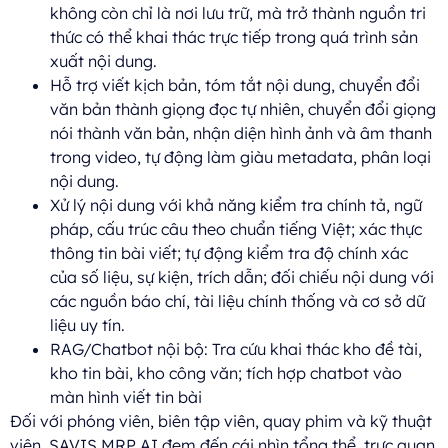
không còn chỉ là nơi lưu trữ, mà trở thành nguồn tri
thức có thể khai thác trực tiếp trong quá trình sản
xuất nội dung.
Hỗ trợ viết kịch bản, tóm tắt nội dung, chuyển đổi
văn bản thành giọng đọc tự nhiên, chuyển đổi giọng
nói thành văn bản, nhận diện hình ảnh và âm thanh
trong video, tự động làm giàu metadata, phân loại
nội dung.
Xử lý nội dung với khả năng kiểm tra chính tả, ngữ
pháp, cấu trúc câu theo chuẩn tiếng Việt; xác thực
thông tin bài viết; tự động kiểm tra độ chính xác
của số liệu, sự kiện, trích dẫn; đối chiếu nội dung với
các nguồn báo chí, tài liệu chính thống và cơ sở dữ
liệu uy tín.
RAG/Chatbot nội bộ: Tra cứu khai thác kho đề tài,
kho tin bài, kho công văn; tích hợp chatbot vào
màn hình viết tin bài
Đối với phóng viên, biên tập viên, quay phim và kỹ thuật
viên, SAVIS MRP AI đem đến cái nhìn tổng thể, trực quan