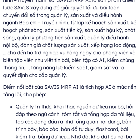
lược SAVIS xây dựng để giải quyết tối ưu bài toán
chuyển đổi số trong quản lý, sản xuất và điều hành
ngành Báo chí – Truyền hình, từ lập kế hoạch sản xuất, kế
hoạch phát sóng, sản xuất tiền kỳ, sản xuất hậu kỳ, phát
sóng, quản lý phương tiện sản xuất, quản lý điều hành
nội bộ, đánh giá chất lượng sản xuất, xếp hạng lao động,
… cho đến hỗ trợ nghiệp vụ hằng ngày cho phóng viên và
biên tập viên như viết tin bài, biên tập có AI, kiểm chứng
thông tin,…, tăng năng lực kiểm soát, giám sát và ra
quyết định cho cấp quản lý.
Điểm nổi bật của SAVIS MRP AI là tích hợp AI ở mức nền
tảng lõi, cho phép:
Quản lý tri thức, khai thác nguồn dữ liệu nội bộ, hỏi
đáp theo ngữ cảnh, tóm tắt và tổng hợp đa tài liệu,
tạo các dạng đầu ra như tổng quan nội dung, bản
trình bày, báo cáo, bản đồ tư duy, flashcard, bài
kiểm tra, bảng dữ liệu… Nhờ đó, kho dữ liệu nội bộ