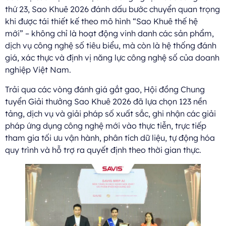
thứ 23, Sao Khuê 2026 đánh dấu bước chuyển quan trọng
khi được tái thiết kế theo mô hình “Sao Khuê thế hệ
mới” – không chỉ là hoạt động vinh danh các sản phẩm,
dịch vụ công nghệ số tiêu biểu, mà còn là hệ thống đánh
giá, xác thực và định vị năng lực công nghệ số của doanh
nghiệp Việt Nam.
Trải qua các vòng đánh giá gắt gao, Hội đồng Chung
tuyển Giải thưởng Sao Khuê 2026 đã lựa chọn 123 nền
tảng, dịch vụ và giải pháp số xuất sắc, ghi nhận các giải
pháp ứng dụng công nghệ mới vào thực tiễn, trực tiếp
tham gia tối ưu vận hành, phân tích dữ liệu, tự động hóa
quy trình và hỗ trợ ra quyết định theo thời gian thực.