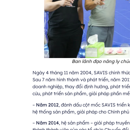
Ban lãnh đạo nâng ly ch
Ngày 4 tháng 11 năm 2004, SAVIS chính thức 
Sau 7 năm hình thành và phát triển, năm 2011
doanh nghiệp, thay đổi định hướng, phát tri
cứu, phát triển sản phẩm, giải pháp phần mề
–
Năm 2012
, đánh dấu cột mốc SAVIS triển k
hệ thống sản phẩm, giải pháp cho Chính phủ 
–
Năm 2014
, hệ sản phẩm – giải pháp truyền
thành thành viên của các tổ chức Chuyển đổi 