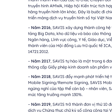
truyền hình AMWA, Hiệp hội Kiến trúc tích h
hãng truyền hình lớn khác. Đây là bước đi ch
triển mảng dịch vụ truyền hình số tại Việt N
–
Năm 2016
, SAVIS xây dựng thành công hệ t
tảng Big Data, kho dữ liệu và báo cáo thông 
Ngân hàng, Lĩnh vực công, Y tế, Giáo dục, Vi
thành viên của Hội đồng Lưu trữ quốc tế ICA,
14721:2012.
–
Năm 2017
, SAVIS tự hào là một trong 6 đơ
thông cấp Giấy phép kinh doanh sản phẩm và
–
Năm 2018
, SAVIS đẩy mạnh phát triển hệ 
Mobile Signing/Remote Signing, SAVIS Mobi
ngừng nghỉ của tập thể cán bộ – nhân viên, S
mức tăng trưởng mạnh 130%.
–
Năm 2019
, SAVIS trở thành đơn vị thứ 10
dịch vụ Chứng thực chữ ký số công cộng tại V