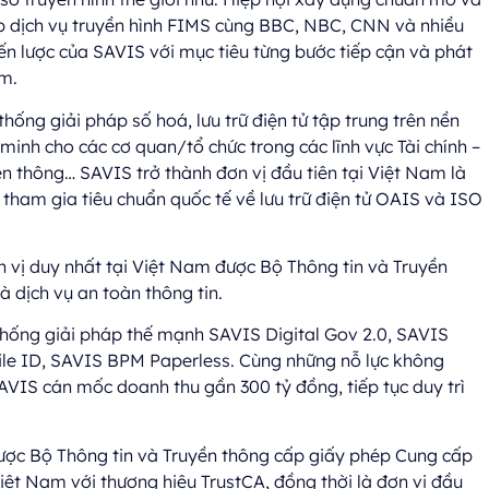
ợp dịch vụ truyền hình FIMS cùng BBC, NBC, CNN và nhiều
iến lược của SAVIS với mục tiêu từng bước tiếp cận và phát
am.
hống giải pháp số hoá, lưu trữ điện tử tập trung trên nền
minh cho các cơ quan/tổ chức trong các lĩnh vực Tài chính –
ễn thông… SAVIS trở thành đơn vị đầu tiên tại Việt Nam là
 tham gia tiêu chuẩn quốc tế về lưu trữ điện tử OAIS và ISO
n vị duy nhất tại Việt Nam được Bộ Thông tin và Truyền
 dịch vụ an toàn thông tin.
thống giải pháp thế mạnh SAVIS Digital Gov 2.0, SAVIS
le ID, SAVIS BPM Paperless. Cùng những nỗ lực không
AVIS cán mốc doanh thu gần 300 tỷ đồng, tiếp tục duy trì
 được Bộ Thông tin và Truyền thông cấp giấy phép Cung cấp
iệt Nam với thương hiệu TrustCA, đồng thời là đơn vị đầu