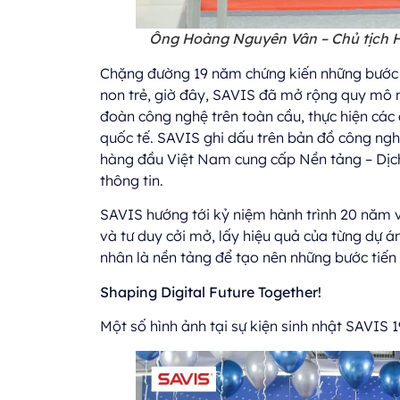
Ông Hoàng Nguyên Vân – Chủ tịch H
Chặng đường 19 năm chứng kiến những bước
non trẻ, giờ đây, SAVIS đã mở rộng quy mô nh
đoàn công nghệ trên toàn cầu, thực hiện các
quốc tế. SAVIS ghi dấu trên bản đồ công ng
hàng đầu Việt Nam cung cấp Nền tảng – Dịch
thông tin.
SAVIS hướng tới kỷ niệm hành trình 20 năm v
và tư duy cởi mở, lấy hiệu quả của từng dự á
nhân là nền tảng để tạo nên những bước tiế
Shaping Digital Future Together!
Một số hình ảnh tại sự kiện sinh nhật SAVIS 