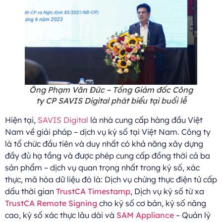
Ông Phạm Văn Đức – Tổng Giám đốc Công
ty CP SAVIS Digital phát biểu tại buổi lễ
Hiện tại,
SAVIS Digital
là nhà cung cấp hàng đầu Việt
Nam về giải pháp – dịch vụ ký số tại Việt Nam. Công ty
là tổ chức đầu tiên và duy nhất có khả năng xây dựng
đầy đủ hạ tầng và được phép cung cấp đồng thời cả ba
sản phẩm – dịch vụ quan trọng nhất trong ký số, xác
thực, mã hóa dữ liệu đó là: Dịch vụ chứng thực điện tử cấp
dấu thời gian
TrustCA Timestamp
, Dịch vụ ký số từ xa
TrustCA Remote Signing
cho ký số cơ bản, ký số nâng
cao, ký số xác thực lâu dài và
SAM Appliance
– Quản lý