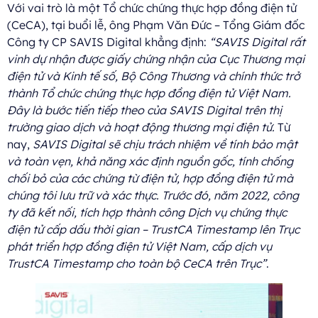
Với vai trò là một Tổ chức chứng thực hợp đồng điện tử
(CeCA), tại buổi lễ, ông Phạm Văn Đức – Tổng Giám đốc
Công ty CP SAVIS Digital khẳng định:
“SAVIS Digital rất
vinh dự nhận được giấy chứng nhận của Cục Thương mại
điện tử và Kinh tế số, Bộ Công Thương và chính thức trở
thành Tổ chức chứng thực hợp đồng điện tử Việt Nam.
Đây là bước tiến tiếp theo của SAVIS Digital trên thị
trường giao dịch và hoạt động thương mại điện tử.
Từ
nay,
SAVIS Digital sẽ chịu trách nhiệm về tính bảo mật
và toàn vẹn, khả năng xác định nguồn gốc, tính chống
chối bỏ của các chứng từ điện tử, hợp đồng điện tử mà
chúng tôi lưu trữ và xác thực. Trước đó, năm 2022, công
ty đã kết nối, tích hợp thành công Dịch vụ chứng thực
điện tử cấp dấu thời gian – TrustCA Timestamp lên Trục
phát triển hợp đồng điện tử Việt Nam, cấp dịch vụ
TrustCA Timestamp cho toàn bộ CeCA trên Trục”
.