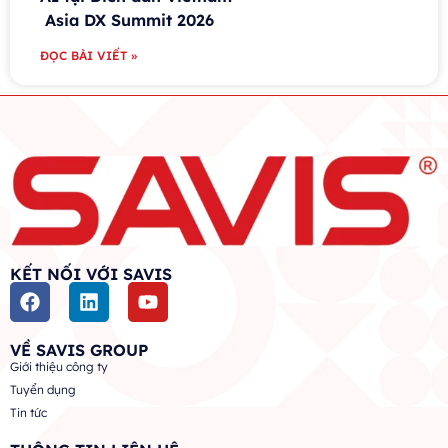
Asia DX Summit 2026
ĐỌC BÀI VIẾT »
KẾT NỐI VỚI SAVIS
VỀ SAVIS GROUP
Giới thiệu công ty
Tuyển dụng
Tin tức