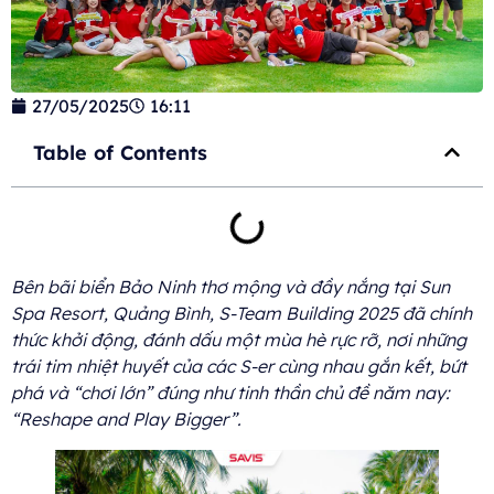
27/05/2025
16:11
Table of Contents
Bên bãi biển Bảo Ninh thơ mộng và đầy nắng tại Sun
Spa Resort, Quảng Bình, S-Team Building 2025 đã chính
thức khởi động, đánh dấu một mùa hè rực rỡ, nơi những
trái tim nhiệt huyết của các S-er cùng nhau gắn kết, bứt
phá và “chơi lớn” đúng như tinh thần chủ đề năm nay:
“Reshape and Play Bigger”.