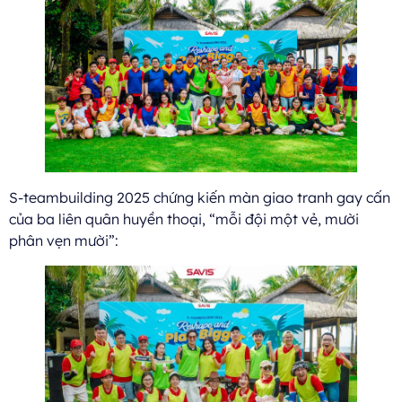
S-teambuilding 2025 chứng kiến màn giao tranh gay cấn
của ba liên quân huyền thoại, “mỗi đội một vẻ, mười
phân vẹn mười”: