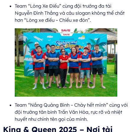
Team “Lòng Xe Điếu” cùng đội trưởng đa tài
Nguyễn Đình Thắng và câu slogan không thể chất
hơn “Lòng xe điếu – Chiều xe đón”.
Team “Nắng Quảng Bình – Cháy hết mình” cùng với
đội trưởng tân binh Trần Văn Hòa, rực rỡ và nhiệt
huyết như chính tên gọi của mình.
King & Queen 2025 – Nơi tài