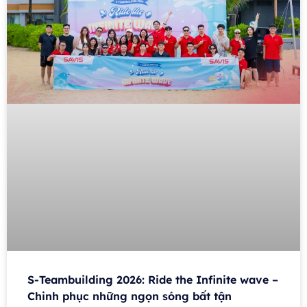
S-Teambuilding 2026: Ride the Infinite wave –
Chinh phục những ngọn sóng bất tận