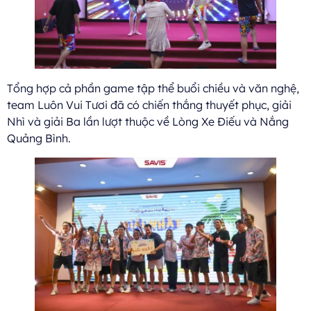
Tổng hợp cả phần game tập thể buổi chiều và văn nghệ,
team Luôn Vui Tươi đã có chiến thắng thuyết phục, giải
Nhì và giải Ba lần lượt thuộc về Lòng Xe Điếu và Nắng
Quảng Bình.