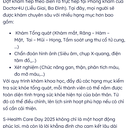
Đợt khám tiếp theo diễn ra trực tiếp tại Phòng khám của
Doctor4U (Liễu Giai, Ba Đình). Tại đây, mọi người sẽ
được khám chuyên sâu với nhiều hạng mục hơn bao
gồm:
Khám Tổng quát (Khám mắt, Răng – Hàm –
Mặt, Tai – Mũi – Họng, Tầm soát ung thư cổ tử cung,
…)
Chẩn đoán hình ảnh (Siêu âm, chụp X-quang, điện
tâm đồ,,..)
Xét nghiệm (Chức năng gan, thận, phân tích máu,
đo mỡ máu,…)
Với quy trình khám khoa học, đầy đủ các hạng mục kiểm
tra sức khỏe tổng quát, mỗi thành viên có thể nắm được
toàn diện tình trạng sức khỏe hiện tại của bản thân. Từ
đó có thể điều chỉnh, lên lịch sinh hoạt phù hợp nếu có chỉ
số cần cải thiện.
S-Health Care Day 2025 không chỉ là một hoạt động
phúc lợi, mà còn là lời khẳng định cho cam kết lâu dài