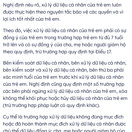
Nghị định nêu rõ, xử lý dữ liệu cá nhân của trẻ em luôn
được thực hiện theo nguyên tắc bảo vệ các quyền và vì
lợi ích tốt nhất của trẻ em.
Theo đó, việc xử lý dữ liệu cá nhân của trẻ em phải có sự
đồng ý của trẻ em trong trường hợp trẻ em từ đủ 7 tuổi
trở lên và có sự đồng ý của cha, mẹ hoặc người giám hộ
theo quy định, trừ trường hợp quy định tại Điều 17.
Bên kiểm soát dữ liệu cá nhân, bên xử lý dữ liệu cá nhân,
bên kiểm soát và xử lý dữ liệu cá nhân, bên thứ ba phải
xác minh tuổi của trẻ em trước khi xử lý dữ liệu cá nhân
của trẻ em. Nghị định cũng quy định một số trường hợp
các bên phải ngừng xử lý dữ liệu cá nhân của trẻ em, xóa
không thể khôi phục hoặc hủy dữ liệu cá nhân của trẻ em
(trừ trường hợp pháp luật có quy định khác).
Cụ thể là trường hợp xử lý dữ liệu không đúng mục đích
hoặc đã hoàn thành mục đích xử lý dữ liệu cá nhân được
chủ thể dữ liệu đồng ý; cha, mẹ hoặc người giám hộ của