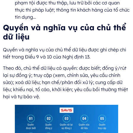
phạm tội được thu thập, lưu trữ bởi các cơ quan
thực thi pháp luật; thông tin khách hàng của tổ chức
tín dụng…
Quyền và nghĩa vụ của chủ thể
dữ liệu
Quyền và nghĩa vụ của chủ thể dữ liệu được ghi chép chi
tiết trong Điều 9 và 10 của Nghị định 13.
Theo đó, chủ thể dữ liệu có quyền: được biết; đồng ý/rút
lại sự đồng ý; truy cập (xem, chỉnh sửa, yêu cầu chỉnh
sửa); xoá dữ liệu; hạn chế/phản đối xử lý; cung cấp dữ
liệu; khiếu nại, tố cáo, khởi kiện; yêu cầu bồi thường thiệt
hại và tự bảo vệ.