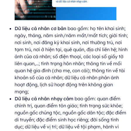
Dữ liệu cá nhân cơ bản
bao gồm: họ tên khai sinh;
ngày, tháng, năm sinh/năm mất/mất tích; giới tính;
nơi sinh, nơi đăng ký khai sinh, nơi thường trú, nơi
tạm trú, nơi ở hiện tại, quê quán, địa chỉ liên hệ; hình
ảnh của cá nhân; số điện thoại, các loại số giấy tờ
liên quan,…; tình trạng hôn nhân; thông tin về mối
quan hệ gia đình (cha mẹ, con cái); thông tin về tài
khoản số của cá nhân; dữ liệu cá nhân phản ánh
hoạt động, lịch sử hoạt động trên không gian
mạng;
Dữ liệu cá nhân nhạy cảm
bao gồm: quan điểm
chính trị, quan điểm tôn giáo; tình trạng sức khỏe;
nguồn gốc chủng tộc, nguồn gốc dân tộc; đặc điểm
di truyền; đặc điểm sinh học riêng; đời sống tình
dục; dữ liệu về vị trí; dữ liệu về tội phạm, hành vi