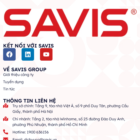
KẾT NỐI VỚI SAVIS
VỀ SAVIS GROUP
Giới thiệu công ty
Tuyển dụng
Tin tức
THÔNG TIN LIÊN HỆ
Trụ sở chính: Tầng 9, tòa nhà Việt Á, số 9 phố Duy Tân, phường Cầu
Giấy, thành phố Hà Nội
Chi nhánh: Tầng 2, tòa nhà Winhome, số 25 đường Đào Duy Anh,
phường Phú Nhuận, thành phố Hồ Chí Minh
Hotline: 1900 636156
Email: dichvuso@savis.vn