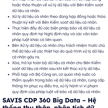
hoặc thỏa thuận về xử lý dữ liệu với Bên Kiểm soát
dữ liệu cá nhân.
Xử lý dữ liệu cá nhân theo đúng hợp đồng hoặc thỏa
thuận ký kết với Bên Kiểm soát dữ liệu cá nhân.
Thực hiện đầy đủ các biện pháp bảo vệ dữ liệu cá
nhân quy định tại Nghị định này và các văn bản
pháp luật khác có liên quan.
Bên Xử lý dữ liệu cá nhân chịu trách nhiệm trước chủ
thể dữ liệu về các thiệt hại do quá trình xử lý dữ liệu
cá nhân gây ra.
Xóa, trả lại toàn bộ dữ liệu cá nhân cho Bên Kiểm
soát dữ liệu cá nhân sau khi kết thúc xử lý dữ liệu.
Phối hợp với Bộ Công an, cơ quan nhà nước có
thẩm quyền trong bảo vệ dữ liệu cá nhân, cung cấp
thông tin phục vụ điều tra, xử lý hành vi vi phạm
quy định của pháp luật về bảo vệ dữ liệu cá nhân.
SAVIS CDP 360 Big Data – Hệ
thống thu thập, phân tích dữ