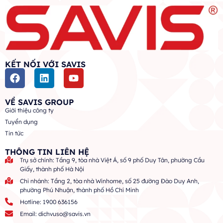
KẾT NỐI VỚI SAVIS
VỀ SAVIS GROUP
Giới thiệu công ty
Tuyển dụng
Tin tức
THÔNG TIN LIÊN HỆ
Trụ sở chính: Tầng 9, tòa nhà Việt Á, số 9 phố Duy Tân, phường Cầu
Giấy, thành phố Hà Nội
Chi nhánh: Tầng 2, tòa nhà Winhome, số 25 đường Đào Duy Anh,
phường Phú Nhuận, thành phố Hồ Chí Minh
Hotline: 1900 636156
Email: dichvuso@savis.vn