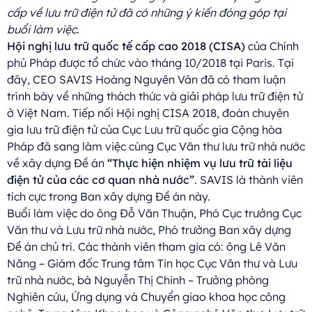
cấp về lưu trữ điện tử đã có những ý kiến đóng góp tại
buổi làm việc.
Hội nghị lưu trữ quốc tế cấp cao 2018 (CISA)
của Chính
phủ Pháp được tổ chức vào tháng 10/2018 tại Paris. Tại
đây, CEO SAVIS Hoàng Nguyên Vân đã có tham luận
trình bày về những thách thức và giải pháp lưu trữ điện tử
ở Việt Nam. Tiếp nối Hội nghị CISA 2018, đoàn chuyên
gia lưu trữ điện tử của Cục Lưu trữ quốc gia Cộng hòa
Pháp đã sang làm việc cùng Cục Văn thư lưu trữ nhà nước
về xây dựng Đề án
“Thực hiện nhiệm vụ lưu trữ tài liệu
điện tử của các cơ quan nhà nước”
. SAVIS là thành viên
tích cực trong Ban xây dựng Đề án này.
Buổi làm việc do ông Đỗ Văn Thuận, Phó Cục trưởng Cục
Văn thư và Lưu trữ nhà nước, Phó trưởng Ban xây dựng
Đề án chủ trì. Các thành viên tham gia có: ông Lê Văn
Năng – Giám đốc Trung tâm Tin học Cục Văn thư và Lưu
trữ nhà nước, bà Nguyễn Thị Chinh – Trưởng phòng
Nghiên cứu, Ứng dụng và Chuyển giao khoa học công