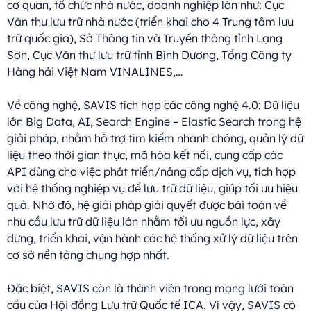
cơ quan, tổ chức nhà nước, doanh nghiệp lớn như: Cục
Văn thư lưu trữ nhà nước (triển khai cho 4 Trung tâm lưu
trữ quốc gia), Sở Thông tin và Truyền thông tỉnh Lạng
Sơn, Cục Văn thư lưu trữ tỉnh Bình Dương, Tổng Công ty
Hàng hải Việt Nam VINALINES,…
Về công nghệ, SAVIS tích hợp các công nghệ 4.0: Dữ liệu
lớn Big Data, AI, Search Engine – Elastic Search trong hệ
giải pháp, nhằm hỗ trợ tìm kiếm nhanh chóng, quản lý dữ
liệu theo thời gian thực, mã hóa kết nối, cung cấp các
API dùng cho việc phát triển/nâng cấp dịch vụ, tích hợp
với hệ thống nghiệp vụ để lưu trữ dữ liệu, giúp tối ưu hiệu
quả. Nhờ đó, hệ giải pháp giải quyết được bài toàn về
nhu cầu lưu trữ dữ liệu lớn nhằm tối ưu nguồn lực, xây
dựng, triển khai, vận hành các hệ thống xử lý dữ liệu trên
cơ sở nền tảng chung hợp nhất.
Đặc biệt, SAVIS còn là thành viên trong mạng lưới toàn
cầu của Hội đồng Lưu trữ Quốc tế ICA. Vì vậy, SAVIS có