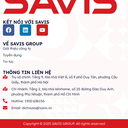
KẾT NỐI VỚI SAVIS
VỀ SAVIS GROUP
Giới thiệu công ty
Tuyển dụng
Tin tức
THÔNG TIN LIÊN HỆ
Trụ sở chính: Tầng 9, tòa nhà Việt Á, số 9 phố Duy Tân, phường Cầu
Giấy, thành phố Hà Nội
Chi nhánh: Tầng 2, tòa nhà Winhome, số 25 đường Đào Duy Anh,
phường Phú Nhuận, thành phố Hồ Chí Minh
Hotline: 1900 636156
Email: dichvuso@savis.vn
Copyright © 2025 SAVIS GROUP. All rights reserved