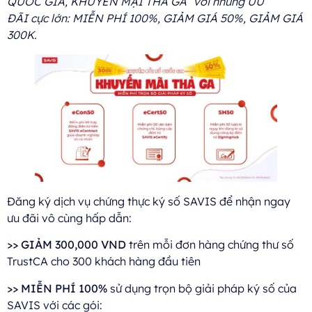
QUỐC GIA, KHUYẾN MẠI THẢ GA” với những ƯU
ĐÃI cực lớn: MIỄN PHÍ 100%, GIẢM GIÁ 50%, GIẢM GIÁ
300K.
Đăng ký dịch vụ chứng thực ký số SAVIS để nhận ngay
ưu đãi vô cùng hấp dẫn:
>>
GIẢM 300,000 VND
trên mỗi đơn hàng chứng thư số
TrustCA cho 300 khách hàng đầu tiên
>>
MIỄN PHÍ 100%
sử dụng trọn bộ giải pháp ký số của
SAVIS với các gói: