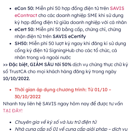
eCon 50:
Miễn phí 50 hợp đồng điện tử trên
SAVIS
eContract
cho các doanh nghiệp SME khi sử dụng
ký hợp đồng điện tử giữa doanh nghiệp với cá nhân
eCert 50:
Miễn phí 50 bằng cấp, chứng chỉ, chứng
nhận điện tử trên
SAVIS eCertify
SH50:
Miễn phí 50 lượt ký ngay khi đăng kí sử dụng
cổng ký điện tử SigningHub cho các tổ chức, cá
nhân trong và ngoài nước
>> Đặc biệt,
GIẢM SÂU tới 50%
dịch vụ chứng thực chữ ký
số TrustCA cho mọi khách hàng đăng ký trong ngày
10/10/2022.
Thời gian áp dụng chương trình: Từ 01/10 –
30/10/2022
Nhanh tay liên hệ SAVIS ngay hôm nay để được tư vấn
TẠI ĐÂY!
Chuyên gia về ký số và lưu trữ điện tử
Nhà cung cấp số 01 về cung cấp giải pháp – dịch vụ