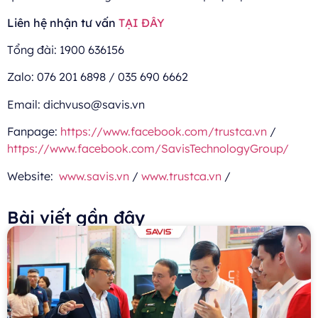
Liên hệ nhận tư vấn
TẠI ĐÂY
Tổng đài: 1900 636156
Zalo: 076 201 6898 / 035 690 6662
Email: dichvuso@savis.vn
Fanpage:
https://www.facebook.com/trustca.vn
/
https://www.facebook.com/SavisTechnologyGroup/
Website:
www.savis.vn
/
www.trustca.vn
/
Bài viết gần đây