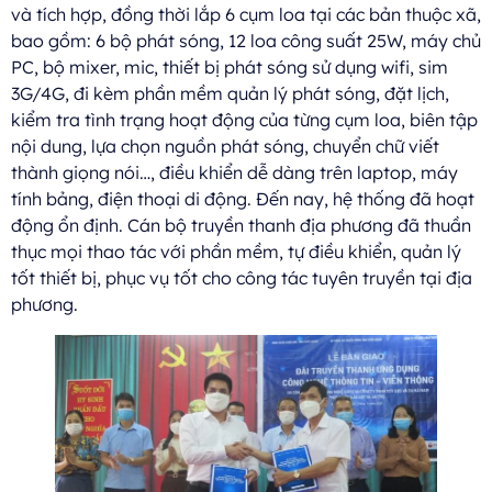
và tích hợp, đồng thời lắp 6 cụm loa tại các bản thuộc xã,
bao gồm: 6 bộ phát sóng, 12 loa công suất 25W, máy chủ
PC, bộ mixer, mic, thiết bị phát sóng sử dụng wifi, sim
3G/4G, đi kèm phần mềm quản lý phát sóng, đặt lịch,
kiểm tra tình trạng hoạt động của từng cụm loa, biên tập
nội dung, lựa chọn nguồn phát sóng, chuyển chữ viết
thành giọng nói…, điều khiển dễ dàng trên laptop, máy
tính bảng, điện thoại di động. Đến nay, hệ thống đã hoạt
động ổn định. Cán bộ truyền thanh địa phương đã thuần
thục mọi thao tác với phần mềm, tự điều khiển, quản lý
tốt thiết bị, phục vụ tốt cho công tác tuyên truyền tại địa
phương.