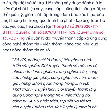
triển, lắp đặt và tài trợ. Hệ thống này được đánh giá là
hiện đại nhất hiện nay, cung cấp những tính năng mới, có
thể quản lý, giám sát tập trung, đảm bảo xác thực, bảo
mật thông tin trong quá trình thu phát, đáp ứng toàn bộ
các yêu cầu, tiêu chuẩn tại
Thông tư số 39/2020/TT-
BTTTT
,
Quyết định số 1879/BTTTT-TTCS, Quyết định số
135/QĐ-TTg
về quản lý đài truyền thanh cấp xã ứng dụng
công nghệ thông tin – viễn thông, nâng cao hiệu quả
hoạt động thông tin cơ sở.
“
SAVIS, không chỉ là đơn vị tiên phong phát
triển sản phẩm Đài truyền thanh số mà còn có
nhiều năm kinh nghiệm trong nghiên cứu, cung
cấp những giải pháp công nghệ tiên tiến, tham
gia những dự án quan trọng trong lĩnh vực
Phát thanh, Truyền hình. Đài truyền thanh ứng
dụng Công nghệ thông tin – Viễn thông do
công ty SAVIS phát triển, lắp đặt và tài trợ
cho huyện Chiêm Hóa, tỉnh Tuyên Quang là hệ