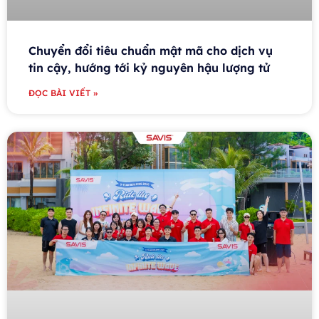
Chuyển đổi tiêu chuẩn mật mã cho dịch vụ
tin cậy, hướng tới kỷ nguyên hậu lượng tử
ĐỌC BÀI VIẾT »