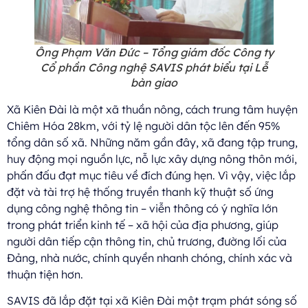
Ông Phạm Văn Đức – Tổng giám đốc Công ty
Cổ phần Công nghệ SAVIS phát biểu tại Lễ
bàn gia
o
Xã Kiên Đài là một xã thuần nông, cách trung tâm huyện
Chiêm Hóa 28km, với tỷ lệ người dân tộc lên đến 95%
tổng dân số xã. Những năm gần đây, xã đang tập trung,
huy động mọi nguồn lực, nỗ lực xây dựng nông thôn mới,
phấn đấu đạt mục tiêu về đích đúng hẹn.
Vì vậy, việc lắp
đặt và tài trợ hệ thống truyền thanh kỹ thuật số ứng
dụng công nghệ thông tin – viễn thông có ý nghĩa lớn
trong phát triển kinh tế – xã hội của địa phương, giúp
người dân tiếp cận thông tin, chủ trương, đường lối của
Đảng, nhà nước, chính quyền nhanh chóng, chính xác và
thuận tiện hơn.
SAVIS đã lắp đặt tại xã Kiên Đài một trạm phát sóng số