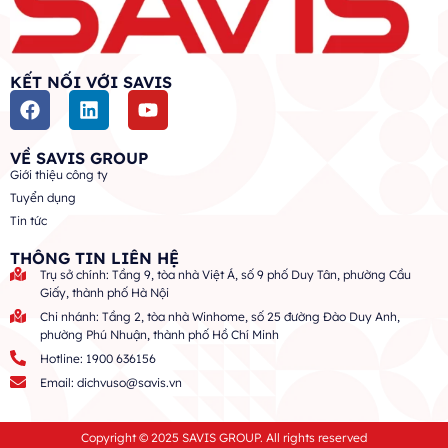
KẾT NỐI VỚI SAVIS
VỀ SAVIS GROUP
Giới thiệu công ty
Tuyển dụng
Tin tức
THÔNG TIN LIÊN HỆ
Trụ sở chính: Tầng 9, tòa nhà Việt Á, số 9 phố Duy Tân, phường Cầu
Giấy, thành phố Hà Nội
Chi nhánh: Tầng 2, tòa nhà Winhome, số 25 đường Đào Duy Anh,
phường Phú Nhuận, thành phố Hồ Chí Minh
Hotline: 1900 636156
Email: dichvuso@savis.vn
Copyright © 2025 SAVIS GROUP. All rights reserved